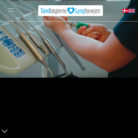
Tandlægerne
Lyngbyvejen
Din tandlæge i Hellerup