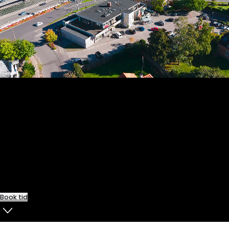
Kontakt os
Hos os kan du som regel komme hurtigt til, så du undgår
unødig ventetid og bekymring. Vi holder luft i kalenderen,
så der er ro og god tid – også til akutte patienter. Den
korte ventetid er en klar fordel, når behovet opstår
pludseligt, og kan samtidig være med til at dæmpe
tandlægeskræk.
Book tid