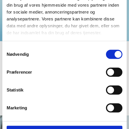
din brug af vores hjemmeside med vores partnere inden
for sociale medier, annonceringspartnere og
analysepartnere. Vores partnere kan kombinere disse
data med andre oplysninger, du har givet dem, eller som
de har indsamlet fra din brug af deres tjenester.
Samtykkevalg
Nødvendig
Særlige kompetencer
Præferencer
Skånsom behandling – med god erfaring i både
tandlægeskræk og komplekse forløb.
Statistik
Læs mere
Marketing